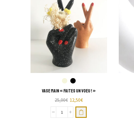
Vase Main « faites un voeu ! »
25,00
€
12,50
€