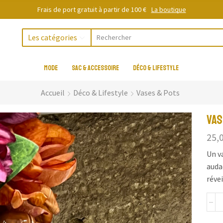
Frais de port gratuit à partir de 100 €
La boutique
Les catégories
MODE
SAC & ACCESSOIRE
DÉCO & LIFESTYLE
Accueil
Déco & Lifestyle
Vases & Pots
Vas
25,
Un v
audac
révei