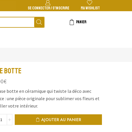
Frais de port gratuit à partir de 100 €
La bo
SE CONNECTER / S'INSCRIRE
MA WISHLIST
PANIER
e botte
00
€
ase botte en céramique qui twiste la déco avec
e : une pièce originale pour sublimer vos fleurs et
ller votre intérieur.
AJOUTER AU PANIER